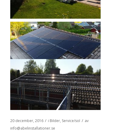
/
/
20 december, 2016
i
Bilder
,
Service/sol
av
info@abelinstallationer.se